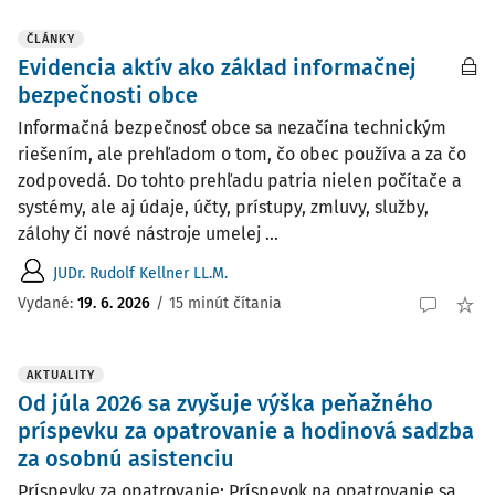
ČLÁNKY
Evidencia aktív ako základ informačnej
bezpečnosti obce
Informačná bezpečnosť obce sa nezačína technickým
riešením, ale prehľadom o tom, čo obec používa a za čo
zodpovedá. Do tohto prehľadu patria nielen počítače a
systémy, ale aj údaje, účty, prístupy, zmluvy, služby,
zálohy či nové nástroje umelej ...
JUDr. Rudolf Kellner LL.M.
Vydané:
19. 6. 2026
/
15 minút čítania
AKTUALITY
Od júla 2026 sa zvyšuje výška peňažného
príspevku za opatrovanie a hodinová sadzba
za osobnú asistenciu
Príspevky za opatrovanie: Príspevok na opatrovanie sa