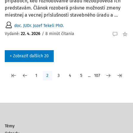
prípadoch, keď rozhodovanie úradu nezodpovedá ich
predstavám. Článok rozoberá právne možnosti zmeny
miestnej a vecnej príslušnosti stavebného úradu a ...
doc. JUDr. Jozef Tekeli PhD.
Vydané:
22. 4. 2026
/
8 minút čítania
+ Zobraziť ďaľších 20
1
2
3
4
5
...
107
Témy