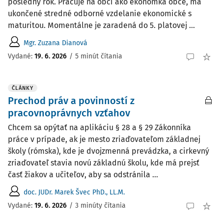
posledný rok. Pracuje na obci ako ekonómka obce, má
ukončené stredné odborné vzdelanie ekonomické s
maturitou. Momentálne je zaradená do 5. platovej ...
Mgr. Zuzana Dianová
Vydané:
19. 6. 2026
/
5 minút čítania
ČLÁNKY
Prechod práv a povinností z
pracovnoprávnych vzťahov
Chcem sa opýtať na aplikáciu § 28 a § 29 Zákonníka
práce v prípade, ak je mesto zriaďovateľom základnej
školy (rómska), kde je dvojzmenná prevádzka, a cirkevný
zriaďovateľ stavia novú základnú školu, kde má prejsť
časť žiakov a učiteľov, aby sa odstránila ...
doc. JUDr. Marek Švec PhD., LL.M.
Vydané:
19. 6. 2026
/
3 minúty čítania