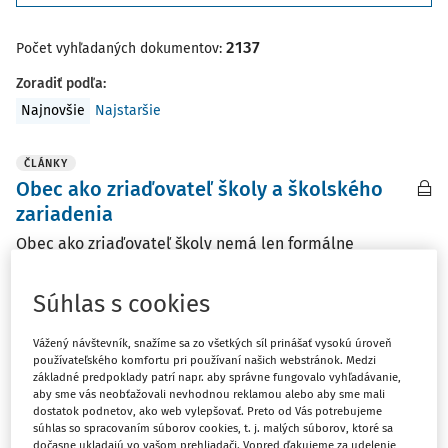
2137
Počet vyhľadaných dokumentov:
Zoradiť podľa
:
Najnovšie
Najstaršie
ČLÁNKY
Obec ako zriaďovateľ školy a školského
zariadenia
Obec ako zriaďovateľ školy nemá len formálne
postavenie, ale aj konkrétne povinnosti, pri ktorých
môže ľahko dôjsť k nejasnostiam. Článok približuje
Súhlas s cookies
najdôležitejšie pravidlá pri zriaďovaní, správe a
financovaní škôl a školských zariadení a ukazuje, kde si ...
Vážený návštevník, snažíme sa zo všetkých síl prinášať vysokú úroveň
používateľského komfortu pri používaní našich webstránok. Medzi
Ing. Ingrid Konečná Veverková
základné predpoklady patrí napr. aby správne fungovalo vyhľadávanie,
aby sme vás neobťažovali nevhodnou reklamou alebo aby sme mali
Vydané:
19. 6. 2026
/
15 minút čítania
dostatok podnetov, ako web vylepšovať. Preto od Vás potrebujeme
súhlas so spracovaním súborov cookies, t. j. malých súborov, ktoré sa
dočasne ukladajú vo vašom prehliadači. Vopred ďakujeme za udelenie