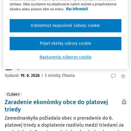
súhlasu. Dáta využijeme na zlepšovanie našich služieb a prispôsobenie
ČLÁNKY
obsahu webu priamo Vám na mieru.
Viac informácií
Zverejňovanie dohody o zabezpečení
trestu povinnej práce
Odmietnut nepovinné súbory cookie
Na mesto nám chodia na podpis „dohody o zabezpečení
trestu povinnej práce“ uzatvorené v súlade s
ustanovením § 4 ods. 2 zákona č. 528/2005 Z.z. o výkone
Prijať všetky súbory cookie
trestu povinnej práce a o doplnení zákona č. 5/2004 Z.z.
o službách zamestnanosti. Vedie sa u nás už ...
Nastavenia súborov cookie
Mgr. Vladimír Pirošík
Vydané:
19. 6. 2026
/
3 minúty čítania
ČLÁNKY
Zaradenie ekonómky obce do platovej
triedy
Zamestnankyňa požiadala obec o preradenie do 6.
platovej triedy a doplatenie rozdielu medzi triedami za