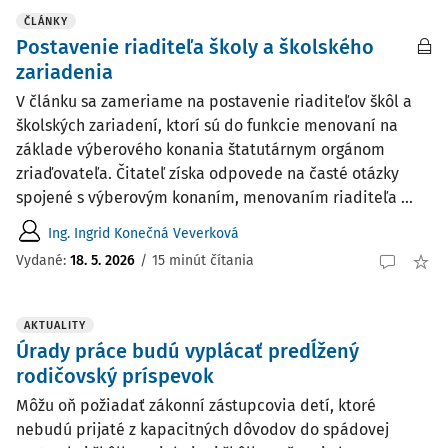
ČLÁNKY
Postavenie riaditeľa školy a školského
zariadenia
V článku sa zameriame na postavenie riaditeľov škôl a
školských zariadení, ktorí sú do funkcie menovaní na
základe výberového konania štatutárnym orgánom
zriaďovateľa. Čitateľ získa odpovede na časté otázky
spojené s výberovým konaním, menovaním riaditeľa ...
Ing. Ingrid Konečná Veverková
Vydané:
18. 5. 2026
/
15 minút čítania
AKTUALITY
Úrady práce budú vyplácať predĺžený
rodičovský príspevok
Môžu oň požiadať zákonní zástupcovia detí, ktoré
nebudú prijaté z kapacitných dôvodov do spádovej