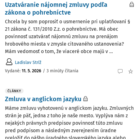
Uzatváranie nájomnej zmluvy podľa
zákona o pohrebníctve
Chcela by som poprosiť o usmernenie pri uplatňovaní §
21 zákona č. 131/2010 Z.z. o pohrebníctve. Má obec
povinnosť uzatvárať nájomnú zmluvu na prenájom
hrobového miesta v zmysle citovaného ustanovenia?
Mám vedomosť o tom, že viaceré obce majú v ...
Ladislav Stríž
Vydané:
11. 5. 2026
/
3 minúty čítania
ČLÁNKY
Zmluva v anglickom jazyku
Máme zmluvu vyhotovenú v anglickom jazyku. Zmluvných
strán je päť, jedna z toho je naše mesto. Vyplýva nám z
nejakých právnych predpisov povinnosť túto zmluvu
pred podpisom a následným zverejnením úradne
preložiť do nášho úradného slovenského jazyka alebo ...