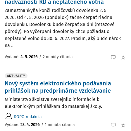
nadväznosti RD a neplateného voľna
Zamestnankyňa končí rodičovskú dovolenku 2. 5.
2026. Od 4. 5. 2026 (pondelok) začne čerpať riadnu
dovolenku. Dovolenku bude čerpať 88 dní (reťazové
pôrody). Po vyčerpaní dovolenky chce požiadať o
neplatené voľno do 30. 6. 2027. Prosím, aký bude nárok
na ...
Vydané
:
4. 5. 2026
/
2 minúty čítania
AKTUALITY
Nový systém elektronického podávania
prihlášok na predprimárne vzdelávanie
Ministerstvo školstva zverejnilo informácie k
elektronickým prihláškam do materskej školy.
ROPO redakcia
Vydané:
23. 4. 2026
/
1 minúta čítania