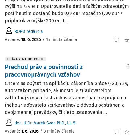
zvýši na 729 eur. Opatrovatelia detí s ťažkým zdravotným
postihnutím dostanú bude 929 eur mesačne (729 eur +
príplatok vo výške 200 eur)....
ROPO redakcia
Vydané:
18. 6. 2026
/
1 minúta čítania
OTÁZKY A ODPOVEDE
Prechod práv a povinností z
pracovnoprávnych vzťahov
Chcem sa opýtať na aplikáciu Zákonníka práce § 28,§ 29,
a to v takom prípade, ak mesto je zriaďovateľom
základnej školy a časť žiakov a zamestnancov prejde na
iného zriaďovateľa /cirkevného/ z dôvodu odstránenia
dvojzmennej prevádzky, či tieto ustanovenia ...
doc. JUDr. Marek Švec PhD., LL.M.
Vydané
:
1. 6. 2026
/
3 minúty čítania