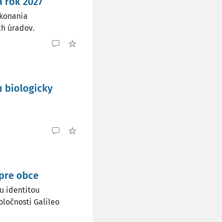
 rok 2027
ykonania
h úradov.
u biologicky
pre obce
u identitou
oločnosti Galileo