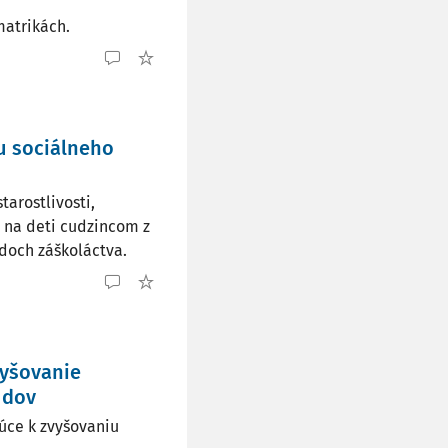
matrikách.
u sociálneho
arostlivosti,
v na deti cudzincom z
adoch záškoláctva.
vyšovanie
udov
dúce k zvyšovaniu