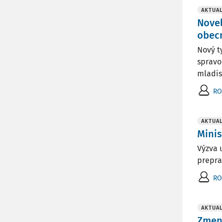
AKTUAL
Novel
obec
Nový t
spravo
mladis
RO
AKTUAL
Minis
Výzva 
prepra
RO
AKTUAL
Zmen