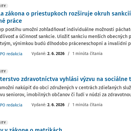
ITY
a zákona o priestupkoch rozširuje okruh sankci
né práce
yp postihu umožní zohľadňovať individuálne možnosti páchate
dlivosť a účinnosť sankcie. Uložiť sankciu menších obecných
tvým, výnimkou budú dlhodobo práceneschopní a invalidní p
Vydané:
2. 6. 2026
/
1 minúta čítania
PO redakcia
ITY
terstvo zdravotníctva vyhlási výzvu na sociálne 
umožní nakúpiť do obcí združených v centrách zdieľaných služ
vu seniorov, imobilných občanov či ľudí v núdzi za zdravotnou
Vydané:
2. 6. 2026
/
1 minúta čítania
PO redakcia
ITY
y v zákone o matrikách