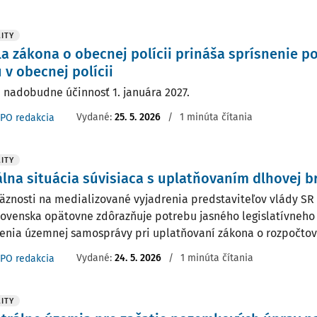
ITY
a zákona o obecnej polícii prináša sprísnenie 
 v obecnej polícii
 nadobudne účinnosť 1. januára 2027.
Vydané:
25. 5. 2026
/
1 minúta čítania
PO redakcia
ITY
lna situácia súvisiaca s uplatňovaním dlhovej b
äznosti na medializované vyjadrenia predstaviteľov vlády SR
lovenska opätovne zdôrazňuje potrebu jasného legislatívneho
enia územnej samosprávy pri uplatňovaní zákona o rozpočtov
Vydané:
24. 5. 2026
/
1 minúta čítania
PO redakcia
ITY