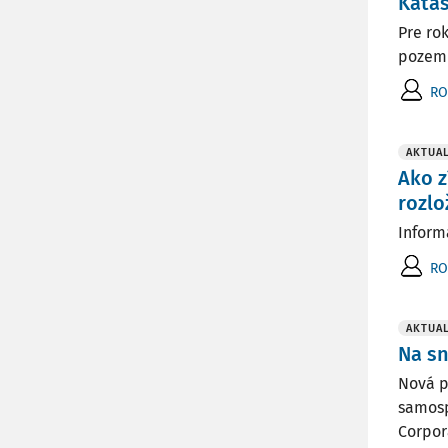
Katas
Pre ro
pozemk
RO
AKTUAL
Ako z
rozl
Inform
RO
AKTUAL
Na s
Nová p
samosp
Corpora