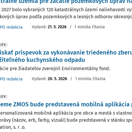
trálne územia pre začatie pozemkových úprav na
k 2027 bolo vybraných 120 katastrálnych území naliehavosti v
ových úprav podľa pozemkových a lesných odborov okresnýc
Vydané:
21. 5. 2026
/
1 minúta čítania
PO redakcia
ITY
ískať príspevok za vykonávanie triedeného zber
ožiteľného kuchynského odpadu
ácie pre žiadateľov zverejnil Environmentálny fond.
Vydané:
20. 5. 2026
/
1 minúta čítania
PO redakcia
ITY
neme ZMOS bude predstavená mobilná aplikácia 
ersonalizovaná mobilná aplikácia pre obce a mestá s vlastno
rávy (názov, erb, farby, vizuál) bude predstavená v stánku sp
tion, s. r .o.