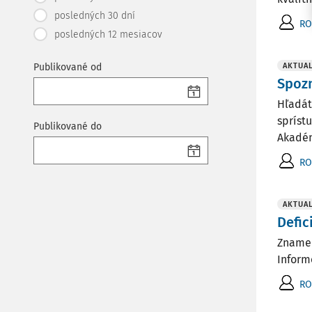
posledných 30 dní
RO
posledných 12 mesiacov
Publikované od
AKTUAL
Spozn
Hľadát
spríst
Publikované do
Akadém
RO
AKTUAL
Defic
Znamen
Inform
RO