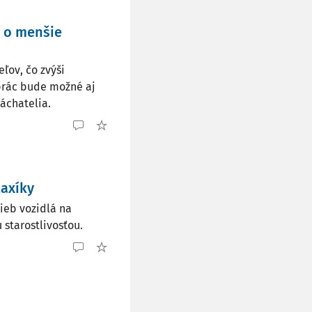
í o menšie
ľov, čo zvýši
 prác bude možné aj
áchatelia.
taxíky
ieb vozidlá na
 starostlivosťou.