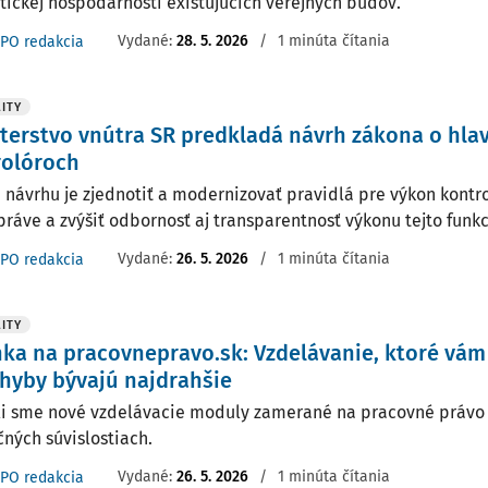
tickej hospodárnosti existujúcich verejných budov.
Vydané:
28. 5. 2026
/
1 minúta čítania
PO redakcia
ITY
terstvo vnútra SR predkladá návrh zákona o hla
rolóroch
 návrhu je zjednotiť a modernizovať pravidlá pre výkon kontro
ráve a zvýšiť odbornosť aj transparentnosť výkonu tejto funkc
Vydané:
26. 5. 2026
/
1 minúta čítania
PO redakcia
ITY
ka na pracovnepravo.sk: Vzdelávanie, ktoré vám 
hyby bývajú najdrahšie
li sme nové vzdelávacie moduly zamerané na pracovné právo 
čných súvislostiach.
Vydané:
26. 5. 2026
/
1 minúta čítania
PO redakcia