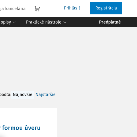
Prihlásiť
Registrácia
ja kancelária
sopisy
Praktické nástroje
Predplatné
 podľa
:
Najnovšie
Najstaršie
y formou úveru