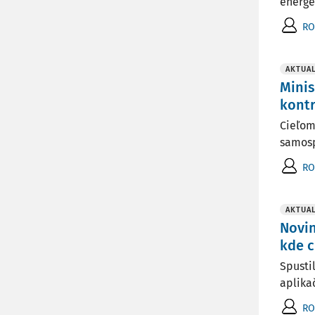
energe
RO
AKTUAL
Minis
kont
Cieľom
samosp
RO
AKTUAL
Novin
kde c
Spusti
aplika
RO