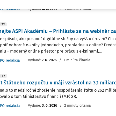
Vydané:
8. 6. 2026
/
1 minúta čítania
PO redakcia
ITY
ajte ASPI Akadémiu – Prihláste sa na webinár 
e spôsob, ako posunúť digitálne služby na vyššiu úroveň? Ch
upniť odborné e‑knihy jednoducho, prehľadne a online? Pred
iu – moderný online priestor pre prácu s e‑knihami,...
Vydané:
7. 6. 2026
/
1 minúta čítania
PO redakcia
ITY
it štátneho rozpočtu v máji vzrástol na 3,1 miliar
alo to medziročné zhoršenie hospodárenia štátu o 262 milión
ovalo o tom Ministerstvo financií (MF) SR.
Vydané:
3. 6. 2026
/
2 minúty čítania
PO redakcia