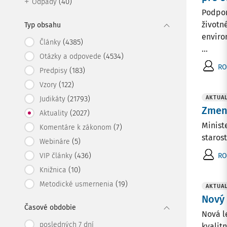
(40)
Odpady
Podpor
životn
Typ obsahu
enviro
(4385)
Články
...
(4534)
Otázky a odpovede
RO
(183)
Predpisy
(122)
Vzory
(21793)
AKTUAL
Judikáty
Zmena
(2027)
Aktuality
Minist
(7)
Komentáre k zákonom
starost
(5)
Webináre
(436)
RO
VIP články
(10)
Knižnica
(19)
Metodické usmernenia
AKTUAL
Nový 
Časové obdobie
Nová l
posledných 7 dní
kvalit