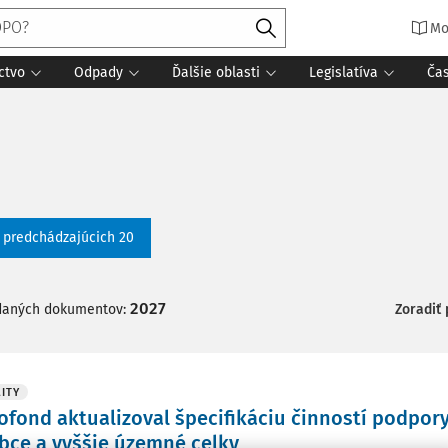
Mo
ctvo
Odpady
Ďalšie oblasti
Legislatíva
Ča
ť predchádzajúcich 20
2027
daných dokumentov:
Zoradiť
ITY
ofond aktualizoval špecifikáciu činností podpor
bce a vyššie územné celky