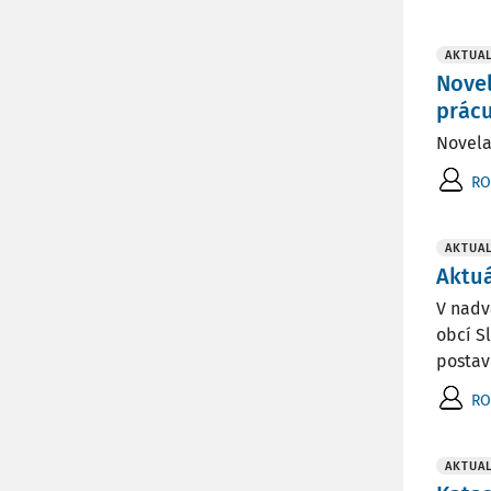
AKTUAL
Novel
prácu
Novela
RO
AKTUAL
Aktuá
V nadv
obcí S
postav
RO
AKTUAL