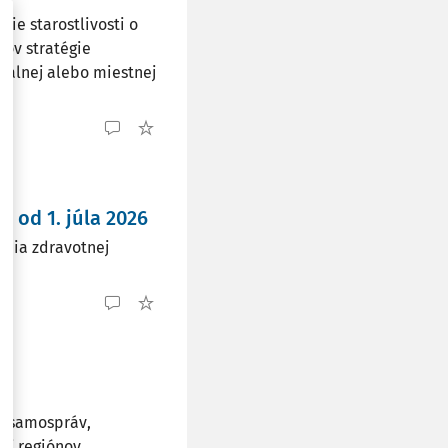
ie starostlivosti o
ľov stratégie
onálnej alebo miestnej
 od 1. júla 2026
ania zdravotnej
cu samospráv,
oj regiónov.