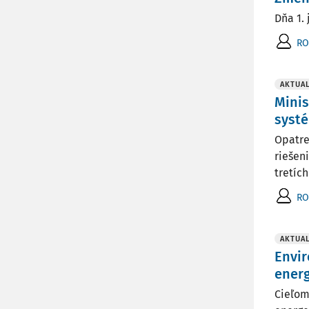
Dňa 1.
RO
AKTUAL
Minis
systé
Opatre
riešen
tretíc
RO
AKTUAL
Envir
energ
Cieľom