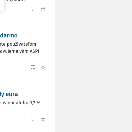
zadarmo
cete používateľom
stavujeme vám ASPI
dy eura
ov eur alebo 9,2 %.