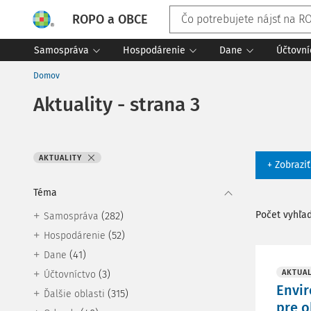
ROPO a OBCE
Samospráva
Hospodárenie
Dane
Účtovní
Domov
Aktuality - strana 3
AKTUALITY
+ Zobrazi
Téma
Počet vyhľa
(282)
Samospráva
(52)
Hospodárenie
(41)
Dane
(3)
AKTUAL
Účtovníctvo
Envir
(315)
Ďalšie oblasti
pre o