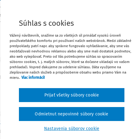
a je zameraná prioritne na financovanie riešení na zabezpečen
é prostredie, podporu činností zameraných na dosiahnutie cie
Súhlas s cookies
nmentálnej politiky Slovenskej republiky na celoštátnej, regi
Vážený návštevník, snažíme sa zo všetkých síl prinášať vysokú úroveň
Vydané:
9. 6. 2026
/
1 minúta čítania
PO redakcia
používateľského komfortu pri používaní našich webstránok. Medzi základné
predpoklady patrí napr. aby správne fungovalo vyhľadávanie, aby sme vás
neobťažovali nevhodnou reklamou alebo aby sme mali dostatok podnetov,
ako web vylepšovať. Preto od Vás potrebujeme súhlas so spracovaním
ITY
súborov cookies, t. j. malých súborov, ktoré sa dočasne ukladajú vo vašom
 v systéme vykazovania zdravotnej starostlivosti
prehliadači. Vopred ďakujeme za udelenie súhlasu. Dáta využijeme na
zlepšovanie našich služieb a prispôsobenie obsahu webu priamo Vám na
erstvo zdravotníctva SR predstavilo zmenu v systéme vykazov
mieru.
Viac informácií
livosti, tzv. eZapisovanie.
Vydané:
9. 6. 2026
/
1 minúta čítania
Prijať všetky súbory cookie
PO redakcia
Odmietnut nepovinné súbory cookie
ITY
zákon má posilniť spoluprácu obcí
Nastavenia súborov cookie
egislatíva má vytvoriť podmienky pre efektívnejšiu spoluprá
nejšie poskytovanie služieb obyvateľom a koordinovanejší rozv