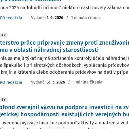
 júna 2026 nadobudli účinnosť niektoré časti novely zákona o 
Vydané:
1. 6. 2026
/
1 minúta čítania
PO redakcia
ITY
terstvo práce pripravuje zmeny proti zneužívani
mu v oblasti náhradnej starostlivosti
nia sa majú týkať najmä sprísnenia kontroly účelu náhradnej st
ia špekulácií pri sirotských dôchodkoch, vyplácania prídavko
h krajín a krátenia alebo odoberania prídavkov na deti v príp
Vydané:
31. 5. 2026
/
1 minúta čítania
PO redakcia
ITY
ofond zverejnil výzvu na podporu investícií na z
etickej hospodárnosti existujúcich verejných b
 uvedenej výzvy je finančne podporiť aktivity a opatrenia ve